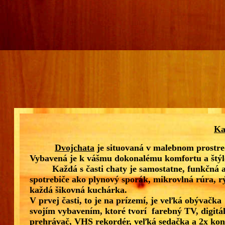
Ka
Dvojchata
je situovaná v malebnom prostre
Vybavená je k vášmu dokonalému komfortu a štýl
Každá s časti chaty je samostatne, funkčná a 
spotrebiče ako plynový sporák, mikrovlná rúra, rý
každá šikovná kuchárka.
V prvej časti, to je na prízemí, je veľká obývačk
svojím vybavením, ktoré tvorí farebný TV, digitá
prehrávač, VHS rekordér, veľká sedačka a 2x konf