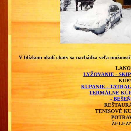
V blízkom okolí chaty sa nachádza veľa možností 
LANO
LY
Ž
OVANIE
- SKI
KÚP
KUPANIE - TATRA
TERMÁLNE
KÚ
- BEŠE
REŠTAUR
TENISOVÉ K
POTRA
ŽELEZ