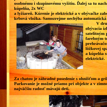
osobnému i skupinovému vyžitiu. Ďalej sa tu nach
kúpelňa, 2x WC
a lyžiareň. Kúrenie je elektrické a v obývačke za
krbová vložka. Samozrejme nechýba automatická
V druhej 
obývacia i
satelitným 
farebným t
prehrávačom
lôžkovej sp
a kúpelňa s
elektrické.
Za chatou je záhradné posedenie s ohnišťom a gri
Parkovanie je možné priamo pri objekte
a v zimn
najväčšiu radosť mávajú deti.